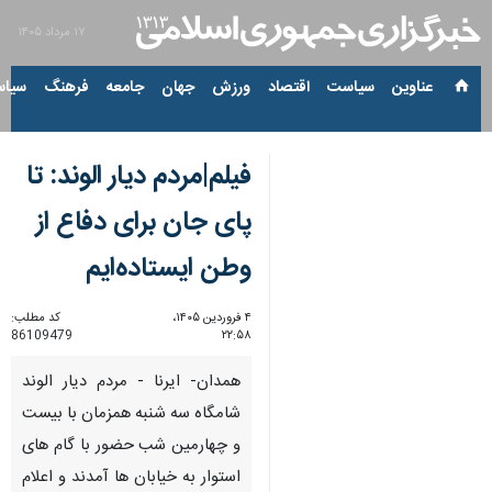
۱۷ مرداد ۱۴۰۵
عناوین‌
سیاست
اقتصاد
ورزش
جهان
جامعه
فرهنگ
سیاس
فیلم|مردم دیار الوند: تا
پای جان برای دفاع از
وطن ایستاده‌ایم
۴ فروردین ۱۴۰۵،
کد مطلب:
86109479
۲۲:۵۸
همدان- ایرنا - مردم دیار الوند
شامگاه سه شنبه همزمان با بیست
و چهارمین شب حضور با گام های
استوار به خیابان ها آمدند و اعلام