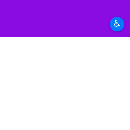
♿︎
پنجشنبه ۶ فروردین:
جنوب آذربایجان غرب
بارش در استان های کهگیلویه و بویر اح