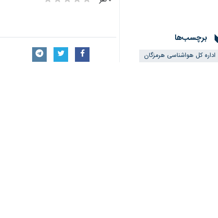
برچسب‌ها
اداره کل هواشناسی هرمزگان
میناب
هرمزگان
بارش باران
بندرعباس
اخبار مرتبط
هواشناسی هرمزگان: ا
بندرعباس - ایرنا - کا
مدیرکل دفتر اطلاعات 
مسافران نوروزی از ات
️تهران- ایرنا- مدیرکل