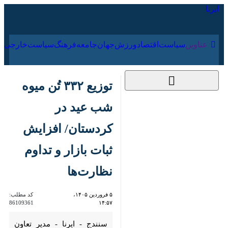
۱۷ مرداد ۱۴۰۵
عناوین‌
سیاست
اقتصاد
ورزش
جهان
جامعه
فرهنگ
سیا
توزیع ۳۳۲ تُن میوه
شب عید در کردستان/
افزایش ثبات بازار و
تداوم نظارت‌ها
۵ فروردین ۱۴۰۵،
کد مطلب:
86109361
۱۴:۵۷
سنندج - ایرنا - مدیر تعاون
روستایی استان کردستان از