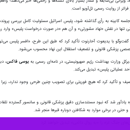
ه، ویرانی بی‌سابقه و شمار بسیار بالای کشته‌ها و زخمی‌ها خبر می‌دهند؛ واق
فراتر از روایت رسمی تل‌آویو است.
سه کابینه به رأی گذاشته شود، پلیس اسرائیل مسئولیت کامل بررسی پرونده‌
نی تنها در نقش «نهاد مشورتی» و آن هم «در صورت درخواست پلیس» وارد ر
فت‌وگو با یدیعوت آحارنوت تأکید کرد که طبق این طرح، «افسر پلیس می‌تواند
صصی پزشکی قانونی و تضعیف استقلال این نهاد محسوب می‌شود.
یرکل وزارت بهداشت رژیم صهیونیستی، در نامه‌ای رسمی به
یوسی فاکس
، دب
حد عملیاتی پلیس» تبدیل می‌کند.
وصیف و تأکید کرد که هیچ فوریتی برای تصویب چنین طرحی وجود ندارد، زیرا 
زه یادآور شد که نبود مستندسازی دقیق پزشکی قانونی و سانسور گسترده تلفا
 حتی در برخی موارد به شکافتن دوباره قبرها منجر شد.
های جنگ غزه را «به روال دائمی» تبدیل خواهد کرد.