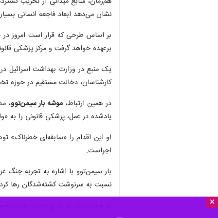
هم‌زمان، منابع میدانی از تخریب‌ گسترد
نشان می‌دهد ابعاد فاجعه انسانی بسیار 
بر اساس طرحی که قرار است امروز در جل
برعهده خواهد گرفت و مرکز پزشکی قانو
یک منبع در وزارت بهداشت اسرائیل در گ
کارشناسان، دخالت مستقیم در حوزه تخ
در همین ارتباط،
موشه بار سیمن‌توو
، مد
یادشده در عمل، پزشکی قانونی را به «وا
او این اقدام را «سابقه‌ای خطرناک» ت
اجراست.
بار سیمن‌توو با اشاره به تجربه جنگ غ
نسبت به سرنوشت کشته‌شدگان رها کرد و
×
او هشدار داد که طرح جدید، همان نقص‌