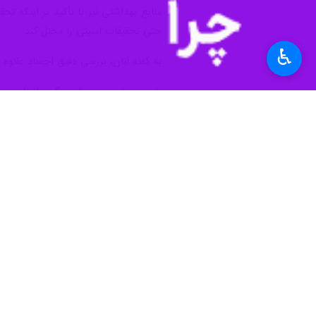
منابع بهداشتی نیز با تأکید بر اینکه ت
حتی تحقیقات امنیتی را مختل کند.
♿︎
به گفته آنان، بررسی دقیق اجساد علاوه 
بار سیمن‌توو در بخش دیگری از نامه خود
را مطرح کند، اما تعیین اینکه چه اقد
جهان
فلسطین
۰ نفر
برچسب‌ها
اسرائیل
رژیم صهیونیستی
ایران
فلسطین