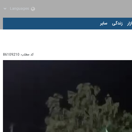
زار
زندگی
سایر
کد مطلب:
86109210