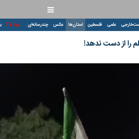
ت‌خارجی
علمی
فلسطین
استان‌ها
عکس
چندرسانه‌ای
ایرنا TV
با
م را از دست ندهد!