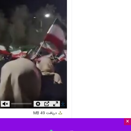
nmute
Settings
PIP
Enter
Download
دریافت
49 MB
fullscreen
×
بوشهر - ایرنا - توصیه سعید انیژ مج