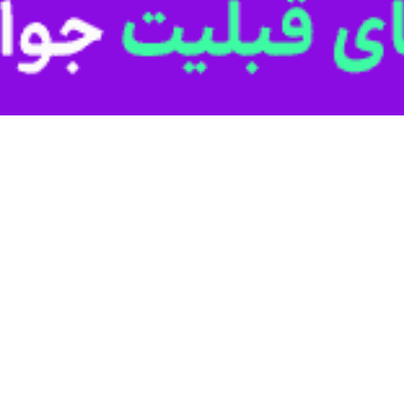
ای کارشناس هواشناسی و رقص پرچم وطن گوشه‌های از این فیلم تماشایی ج