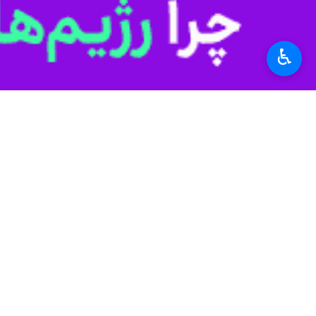
جنوبی در دیر)، سنگ تمام بوشهری بر
استان‌ها
بوشهر
♿︎
۰ نفر
برچسب‌ها
بوشهر
ایثار و شهادت
دونالد ترامپ
ایالات متحده آمریکا
پروندهٔ خبری
نظر شما
تجاوز رژیم صهیونیستی و آمریکا
به ایران؛ سکوت مدعیان حقوق
بشر