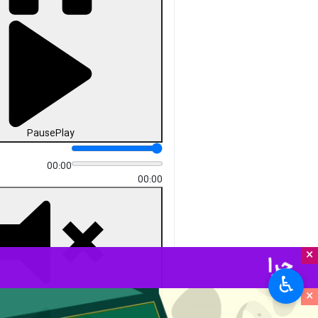
Pause
Play
00:00
00:00
×
♿︎
×