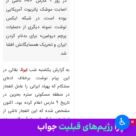
تهران- ایرنا- اسماعیل بقائی
سخنگوی وزارت امور خارجه در
واکنش به اذعان مقامات بحرینی
مبنی بر اینکه انفجار صورت گرفته
در یک منطقه مسکونی در بحرین
در روز ۹ مارس ۲۰۲۶ ناشی از
اصابت موشک پاتریوت آمریکایی
بوده است، در شبکه ایکس
نوشت: نمونه دیگری از «عملیات
پرچم دروغین» برای بدنام کردن
ایران و تحریک همسایگانش افشا
شد.
به گزارش یکشنبه شب
ایرنا
، بقائی در
♿︎
×
این پیام نوشت: برخلاف ادعای
سنتکام که پهپاد ایرانی را عامل انفجار