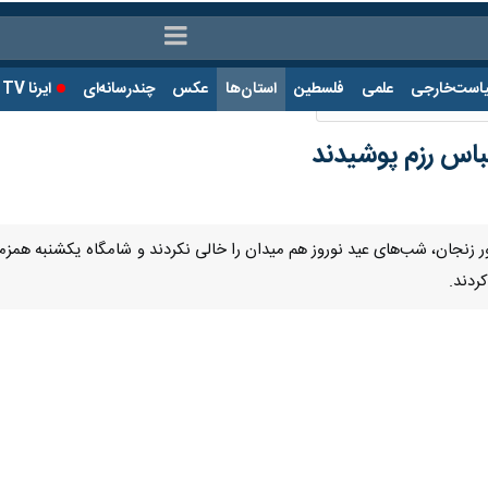
ت‌خارجی
علمی
فلسطین
استان‌ها
عکس
چندرسانه‌ای
ایرنا TV
با
لباس رزم پوشیدند
ور زنجان، شب‌های عید نوروز هم میدان را خالی نکردند و شامگاه یکشنبه همز
ردند.