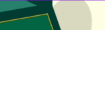
مدافع وطن حسین رسولی بهاروند از دریادلان نیروی دریایی سپاه پاسداران 
ضور جمعی از مردم و اقشار مختلف مردم در روستای ناصروند شهرستان خرم آبا