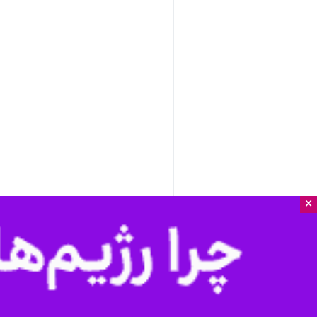
×
خرم‌آباد - ایرنا - پیکر شهید والامقا