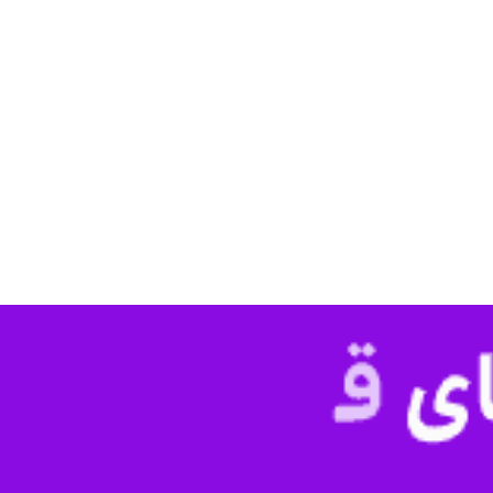
م حسین رسولی بهاروند از شهدای نیروی دریایی سپاه پاسداران روز یکشنبه در رو