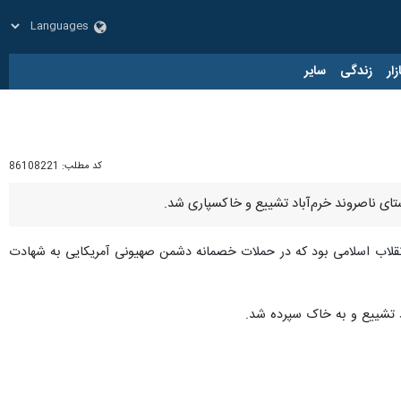
زار
زندگی
سایر
کد مطلب:
86108221