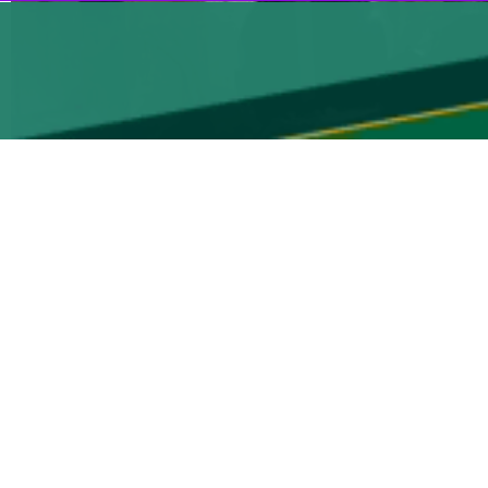
ه کرده که ابعاد آن از توان مدیریت تل‌آویو خارج شده و هزینه‌های جنگ به
می این رژیم علیه ایران، اقتصاد اسرائیل را وارد بحرانی کم‌سابقه کرده و
روزنامه «معاریو» امروز با انتشار گزارشی اعلام کرد، هزینه‌های مستقیم و غیرمستقیم جنگ تا این لحظه بین ۵۰ تا ۶۰ میلیارد شِکِل (هر دلار آمریکا برابر با ۳.۰۸ شکل است) برآورد شده است؛ رقمی