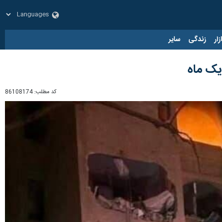
زار
زندگی
سایر
کد مطلب:
86108174