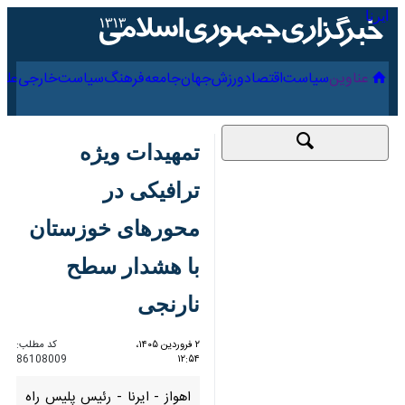
۱۶ مرداد ۱۴۰۵
عناوین‌
سیاست
اقتصاد
ورزش
جهان
جامعه
فرهنگ
سیاس
تمهیدات ویژه ترافیکی
در محورهای خوزستان
با هشدار سطح نارنجی
۲ فروردین ۱۴۰۵، ۱۲:۵۴
کد مطلب:
86108009
اهواز - ایرنا - رئیس پلیس راه
خوزستان گفت: با توجه به هشدار
سطح نارنجی فعالیت سامانه
بارشی در استان، تمهیدات ویژه