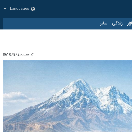
زار
زندگی
سایر
کد مطلب:
86107872