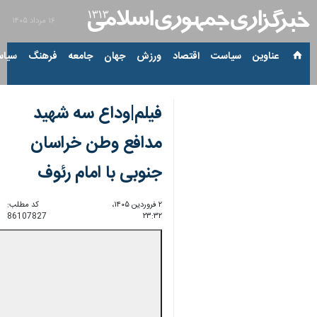
۱۶ مرداد ۱۴۰۵
عناوین‌
سیاست
اقتصاد
ورزش
جهان
جامعه
فرهنگ
سیاس
فیلم|وداع سه شهید
مدافع وطن خراسان
جنوبی با امام رئوف
۲ فروردین ۱۴۰۵،
کد مطلب:
86107827
۲۳:۳۲