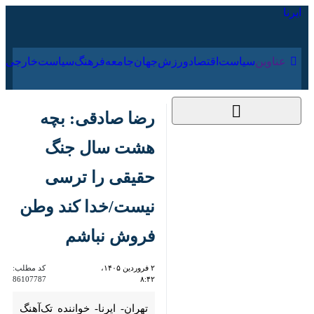
۱۸ مرداد ۱۴۰۵
عناوین‌
سیاست
اقتصاد
ورزش
جهان
جامعه
فرهنگ
رضا صادقی: بچه
هشت سال جنگ
حقیقی را ترسی
نیست/خدا کند وطن
فروش نباشم
۲ فروردین ۱۴۰۵، ۸:۴۲
کد مطلب:
86107787
تهران- ایرنا- خواننده تک‌آهنگ