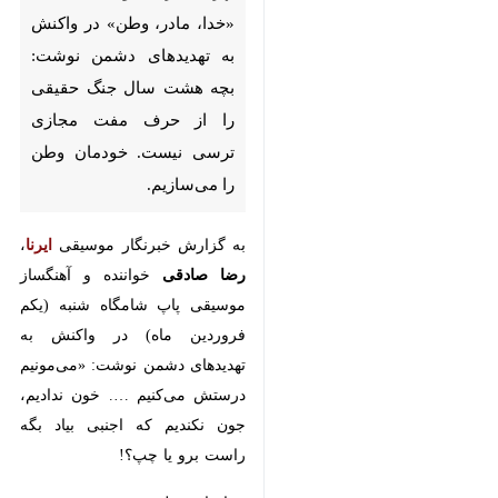
«خدا، مادر، وطن» در واکنش به
تهدیدهای دشمن نوشت: بچه
هشت سال جنگ حقیقی را از حرف
مفت مجازی ترسی نیست.
خودمان وطن را می‌سازیم.
به گزارش خبرنگار موسیقی
ایرنا
،
رضا
صادقی
خواننده و آهنگساز موسیقی
پاپ شامگاه شنبه (یکم فروردین ماه)
در واکنش به تهدیدهای دشمن
نوشت: «می‌مونیم درستش می‌کنیم ….
خون ندادیم، جون نکندیم که اجنبی
بیاد بگه راست برو یا چپ؟!
×
خدا مادر وطن ..
♿︎
×
من جنوبم آقایون تهدید کن.