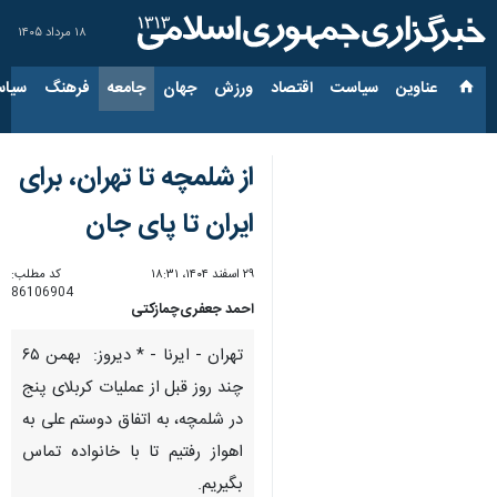
۱۸ مرداد ۱۴۰۵
عناوین‌
سیاست
اقتصاد
ورزش
جهان
جامعه
فرهنگ
سیاس
از شلمچه تا تهران، برای
ایران تا پای جان
۲۹ اسفند ۱۴۰۴، ۱۸:۳۱
کد مطلب:
86106904
احمد جعفری‌چمازکتی
تهران - ایرنا - * دیروز: بهمن ۶۵
چند روز قبل از عملیات کربلای پنج
در شلمچه، به اتفاق دوستم علی به
اهواز رفتیم تا با خانواده تماس
بگیریم.