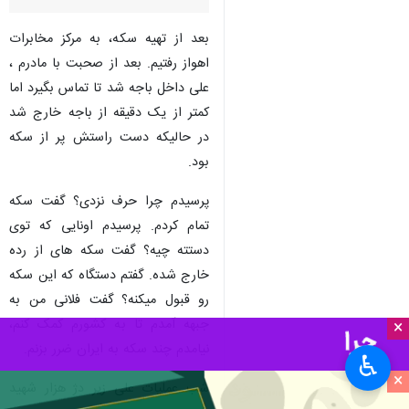
بعد از تهیه سکه، به مرکز مخابرات
اهواز رفتیم. بعد از صحبت با مادرم ،
علی داخل باجه شد تا تماس بگیرد اما
کمتر از یک دقیقه از باجه خارج شد
در حالیکه دست راستش پر از سکه
بود.
پرسیدم چرا حرف نزدی؟ گفت سکه
تمام کردم. پرسیدم اونایی که توی
دستته چیه؟ گفت سکه های از رده
خارج شده. گفتم دستگاه که این سکه
رو قبول میکنه؟ گفت فلانی من به
جبهه آمدم تا به کشورم کمک کنم،
×
نیامدم چند سکه به ایران ضرر بزنم.
♿︎
×
شب عملیات علی زیر دژ هزار شهید