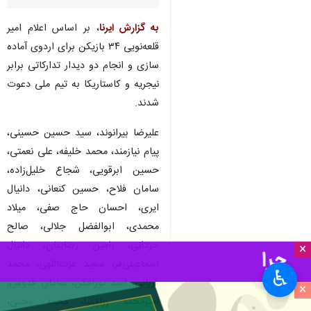
به گزارش ایرنا
، بر اساس اعلام امیر
قلعه‌نویی ٣۴ بازیکن برای اردوی آماده
سازی و انجام دو دیدار تدارکاتی برابر
نیجریه و کاستاریکا به تیم ملی دعوت
شدند.
علیرضا بیرانوند، سید حسین حسینی،
پیام نیازمند، محمد خلیفه، علی نعمتی،
حسین ابرقویی، شجاع خلیل‌زاده،
سامان فلاح، حسین کنعانی، دانیال
ایری، احسان حاج صفی، میلاد
محمدی، ابوالفضل جلالی، صالح
حردانی، رامین رضاییان، دانیال
×
اسماعیلی‌فر، سعید عزت‌اللهی، محمد
♿︎
قربانی، امید نورافکن، سامان قدوس،
×
امیرمحمد رزاق‌نیا، محمد محبی،