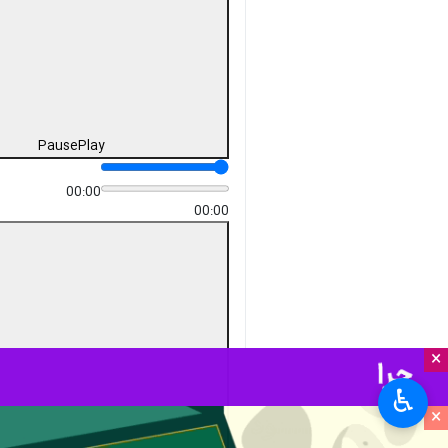
Pause
Play
00:00
00:00
×
♿︎
×