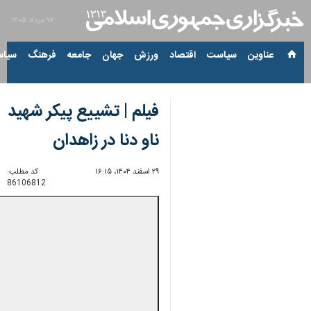
۱۷ مرداد ۱۴۰۵
عناوین‌
سیاست
اقتصاد
ورزش
جهان
جامعه
فرهنگ
سیاس
فیلم | تشییع پیکر شهید
ناو دنا در زاهدان
۲۹ اسفند ۱۴۰۴، ۱۶:۱۵
کد مطلب:
86106812