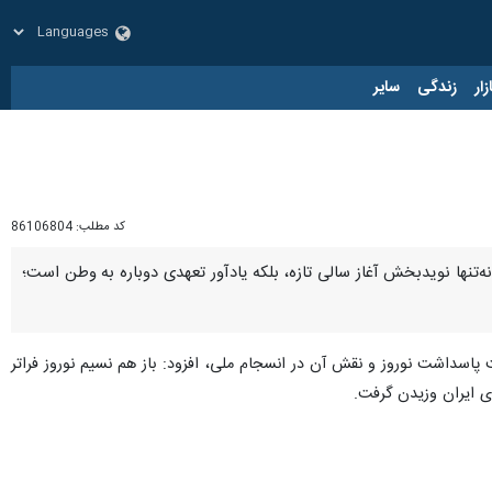
زار
زندگی
سایر
کد مطلب:
86106804
ن - ایرنا - معاون وزیر و رییس سازمان امور اجتماعی کشور با گرامیداشت فرا رسیدن نوروز، گفت: نوروز ۱۴۰۵، نه‌تنها نویدبخش آغاز سالی تازه، بلکه یادآور تعهدی دوباره به وطن است؛
و در واپسین ساعت‌های سال ۱۴۰۴ یا تاکید بر اهمیت پاسداشت نوروز و نقش آن در انسجام ملی، افزود: باز هم نسیم نوروز فراتر
ی ایران وزیدن گرفت.