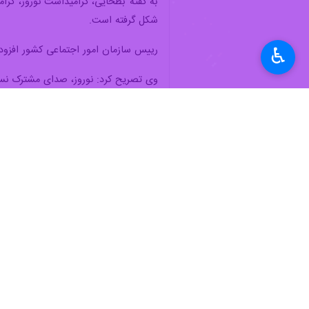
به گفته بطحایی، گرامیداشت نوروز، گرا
شکل گرفته است.
رییس سازمان امور اجتماعی کشور افزود: ن
♿︎
وی تصریح کرد: نوروز، صدای مشترک نسل‌
برده اند .
بطحایی تاکید کرد: در این آیین باشکوه،
سلیقه ها در جان تک تک ما تنیده شده
معاون وزیر کشور افزود: در روزگاری که 
همبستگی ، انسجام و امیدی عمیق است، ن
وی تاکید کرد: بازگشت به نوروز، بازگش
وی در خاتمه خطاب به ملت ایران، افزوده
جامعه
شهر