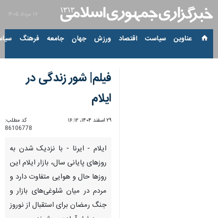
۱۷ مرداد ۱۴۰۵
عناوین‌
سیاست
اقتصاد
ورزش
جهان
جامعه
فرهنگ
سیاس
فیلم| شور زندگی در
ایلام
۲۹ اسفند ۱۴۰۴، ۱۶:۱۲
کد مطلب:
86106778
ایلام - ایرنا - با نزدیک شدن به
روزهای پایانی سال، بازار ایلام این
روزها حال و هوایی متفاوت دارد و
مردم در میان شلوغی‌های بازار و
جنگ رمضان برای استقبال از نوروز