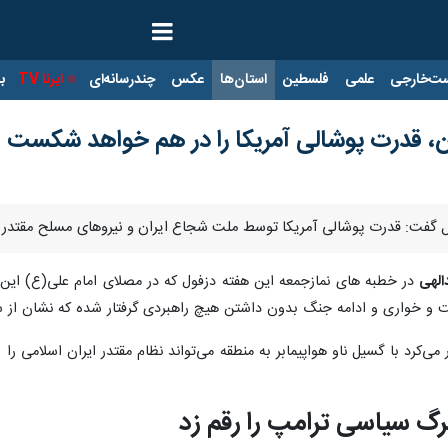
ت‌خارجی
علمی
فلسطین
استان‌ها
عکس
چندرسانه‌ای
ایرنا TV
با
، قدرت پوشالی آمریکا را در هم خواهد شکست
فول گفت: قدرت پوشالی آمریکا توسط ملت شجاع ایران و نیروهای مسلح مقتد
الهی
در خطبه های نمازجمعه این هفته دزفول که در مصلای امام علی(ع) این شه
فت و خواری و ادامه جنگ بدون داشتن هیچ راهبردی گرفتار شده که نشان از 
می‌کرد با گسیل ناو هواپیمابر به منطقه می‌تواند نظام مقتدر ایران اسلامی
رگ سیاسی ترامپ را رقم زد