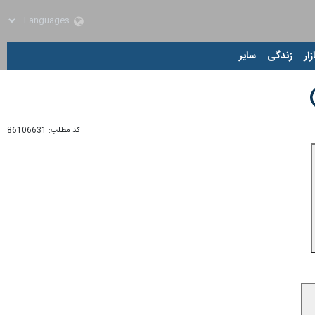
زار
زندگی
سایر
کد مطلب:
86106631