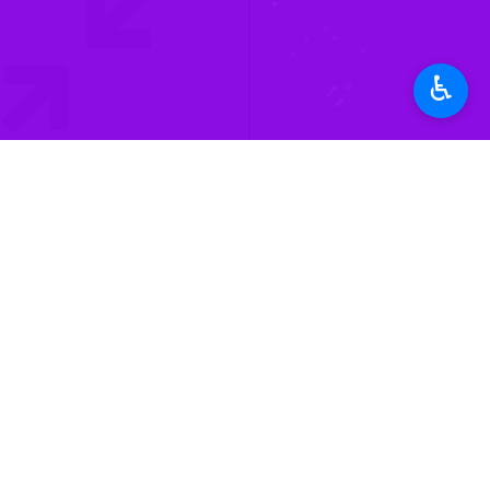
♿︎
Unmute
Settings
PIP
Enter
Download
دریافت
3 MB
fullscreen
یزد- ایرنا- «عباس حاجی حسینی» رییس
استان‌ها
یزد
۰ نفر