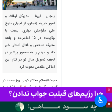
زنجان - ایرنا - مدیرکل اوقاف و
امور خیریه زنجان، از اجرای طرح
ملی «آرامش بهاری، بیعت با
ولایت» در ۱۵ امامزاده و بقعه
متبرکه شاخص و فعال استان خبر
داد و مردم را به حضور پرشور در
لحظه تحویل سال نو در کنار این
اماکن مقدس دعوت کرد.
حجت‌الاسلام مختار کرمی روز جمعه در
گفت و گو با خبرنگار
ایرنا
با اشاره به
×
جنگ تحمیلی آمریکایی صهیونیستی
♿︎
علیه ملت ایران، گفت: دشمن آمده
×
بود تا ما را درهم بشکند اما به فضل