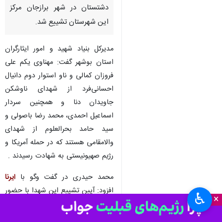
دشتستان در شهر برازجان مرکز
این شهرستان تشییع شد.
مدیرکل بنیاد شهید و امور ایثارگران
استان بوشهر گفت: مهناوی یکم علی
فروزان کمالی و ناو استوار دوم دانیال
احسانی‌فرد از شهدای ناوشکن
جاویدان دنا و همچنین سردار
اسماعیل احمدی، محمد رضا باصولی و
سید حامد بحرالعلوم از شهدای
والامقامی هستند که در حمله آمریکا و
رژیم صهیونیستی به شهادت رسیدند .
محمد حیدری در گفت وگو با
ایرنا
افزود: آیین تشییع این شهدا با حضور
♿︎
×
اقشار مختلف مردم، خانواده‌های
معظم شهدا و مسئولان از میدان