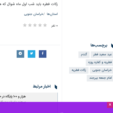
زکات فطره باید شب اول ماه شوال که هم
استان‌ها
خراسان جنوبی
۰ نفر
برچسب‌ها
عید سعید فطر
گندم
فطریه و کفاره روزه
خراسان جنوبی
زکات فطریه
امام جمعه بیرجند
اخبار مرتبط
هزار و ۱۰۰ پایگاه در خراسان‌ جنوبی آماده جمع‌آوری زکات فطریه است
بیرجند - ایرنا - مدیرکل ک
×