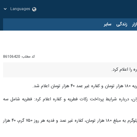
زار
زندگی
سایر
کد مطلب:
86106420
را اعلام کرد.
م شد.
ن، درباره شرایط پرداخت زکات فطریه و کفاره اعلام کرد: فطریه شامل سه
این گزارش می‌افزاید: براساس محاسبات صورت‌ گرفته میزان زکات فطره از قوت غالب که گندم باشد برای هر نفر سه کیلوگرم به مبلغ ۱۸۰ هزار تومان، کفاره غیر عمد و فدیه هر روز ۷۵۰ گرم، ۴۰ هزار