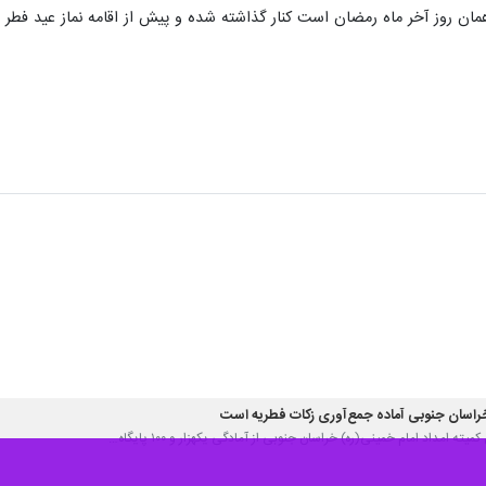
ان روز آخر ماه رمضان است کنار گذاشته شده و پیش از اقامه نماز عید فطر ب
میته امداد امام خمینی(ره) خراسان‌ جنوبی از آمادگی یکهزار و ۱۰۰ پایگاه…