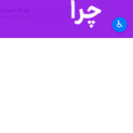
مبلغ زکات فطریه و ک
بیرجند - ایرنا - دفتر
♿︎
فطریه مردم بین نیا
بیرجند - ایرنا - مدیر
نظر شما