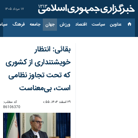
۱۷ مرداد ۱۴۰۵
عناوین‌
سیاست
اقتصاد
ورزش
جهان
جامعه
فرهنگ
سیاس
بقائی: انتظار
خویشتنداری از کشوری
که تحت تجاوز نظامی
است، بی‌معناست
۲۹ اسفند ۱۴۰۴، ۰:۵۵
کد مطلب:
86106370