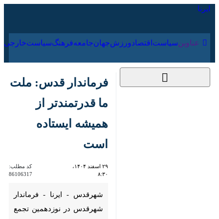
۱۸ مرداد ۱۴۰۵
عناوین‌
سیاست
اقتصاد
ورزش
جهان
جامعه
فرهنگ
فرماندار قدس: ملت
ما قدرتمندتر از
همیشه ایستاده است
۲۹ اسفند ۱۴۰۴، ۸:۳۰
کد مطلب:
86106317
شهرقدس - ایرنا - فرماندار
شهرقدس در نوزدهمین تجمع
امت حزب‌الله این شهرستان
گفت : دشمن با شهادت رهبر و