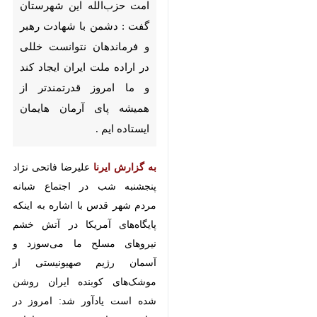
فرماندهان نتوانست خللی در
اراده ملت ایران ایجاد کند و ما
امروز قدرتمندتر از همیشه پای
آرمان هایمان ایستاده ایم .
به گزارش ایرنا
علیرضا فاتحی نژاد
پنجشنبه شب در اجتماع شبانه مردم
شهر قدس با اشاره به اینکه
پایگاه‌های آمریکا در آتش خشم
نیروهای مسلح ما می‌سوزد و آسمان
رژیم صهیونیستی از موشک‌های
کوبنده ایران روشن شده است یادآور
شد: امروز در برابر چشمان
حیرت‌زده جهانیان، حماسه‌ای دیگر از
جنس ایستادگی و عزت ایرانیان رقم
♿︎
خورده است. رهبر عزیزمان در روز
شهادتش در پناهگاه نرفت؛ او همراه