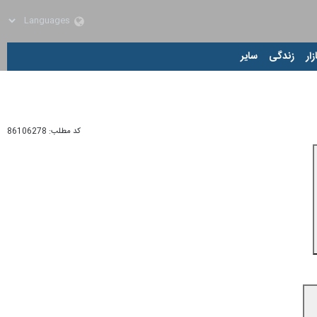
زار
زندگی
سایر
کد مطلب:
86106278