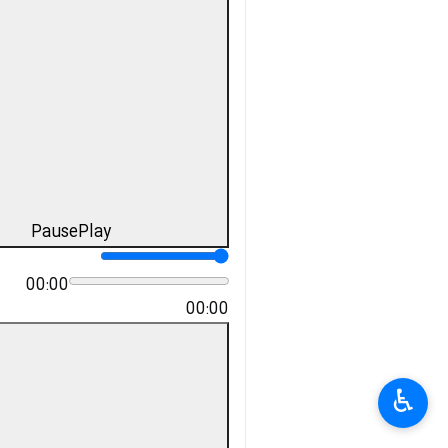
Pause
Play
00:00
00:00
×
♿︎
×