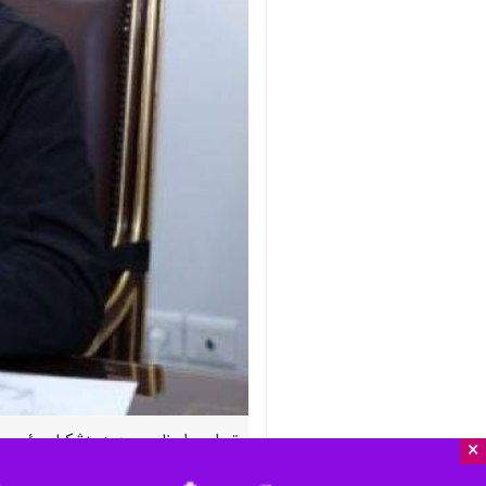
تهران - ایرنا- مسعود پزشکیان رئیس 
×