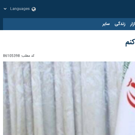
زار
زندگی
سایر
کنم
کد مطلب:
86105398