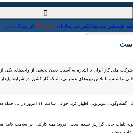
ت‌خارجی
علمی
فلسطین
استان‌ها
عکس
چندرسانه‌ای
ایرنا TV
با
ت