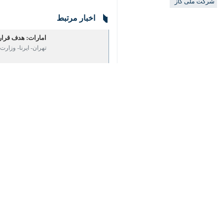
♿︎
تهران- ایرنا- مدیر نظارت بر تولید ش
این حادثه تلفات جانی نداشته و با تلا
×
شد.
وی با تأکید بر اینکه در این حادثه هی
و بازگرداندن وضعیت به حالت عادی هست
جولایی با اشاره به ادامه فعالیت تولید 
مدیر نظارت بر تولید شرکت ملی گاز ایر
باشند.
وی از پایان یافتن آتش‌سوزی خبر داد و