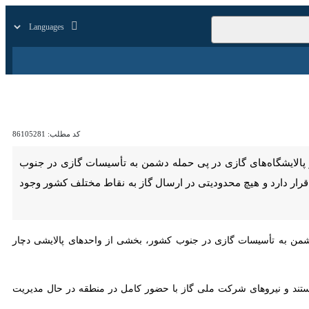
زار
زندگی
سایر
کد مطلب:
86105281