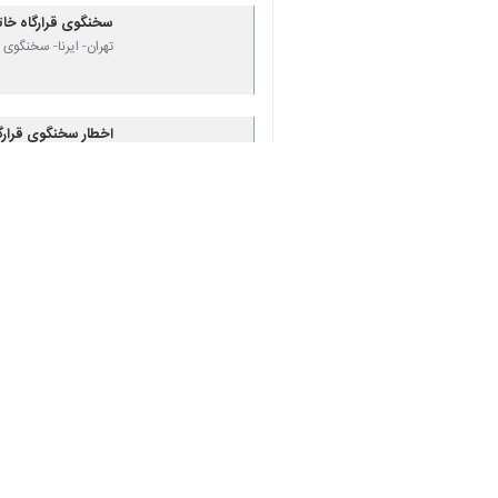
سخنگوی قرارگاه خاتم
تهران- ایرنا- سخنگوی 
♿︎
اخطار سخنگوی قرارگا
×
تهران-ایرنا-- سخنگوی 
نظر شما
*
لطفا متن تصویر را در جعبه متن وارد کنید