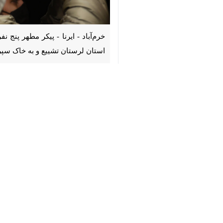
♿︎
خرم‌آباد - ایرنا - پیکر مطهر پنج نف
تشییع و به خاک سپرده شد.
به گزارش ایرنا
پیکر مطهر شهیدان
صیاد ک
همچنین شهید
امید میردریکوند
در قبرستا
شرکت‌کنندگان در این آیین‌ها با سردادن
استان‌ها
لرستان
۰ نفر
برچسب‌ها
بنیاد شهید و امور ایثارگران