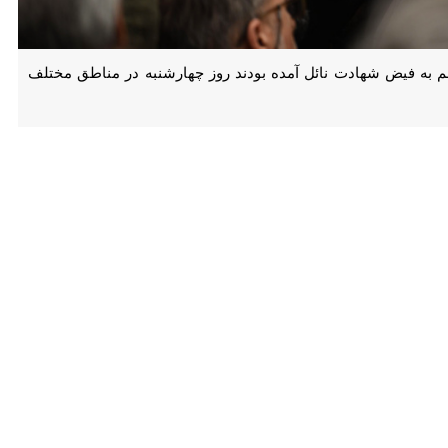
ه فیض شهادت نائل آمده بودند روز چهارشنبه در مناطق مختلف استان لرستان
امستان صالحین خرم‌آباد خاکسپاری شد.
 تملیه الشتر تشییع و خاکسپاری شدند.
رابر هرگونه توطئه دشمنان و تداوم راه پرافتخار شهدا تاکید کردند.
محمد یاراحمدی