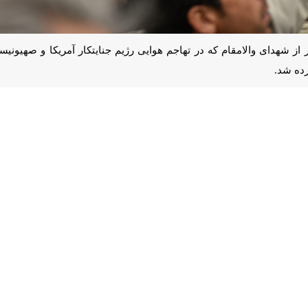
ر از شهدای والامقام که در تهاجم هوایی رژیم جنایتکار آمریکا و صهیونیسم ب
مالی
در سراب یاس و
امیر سهرابی
و
امیر زارعی بهاروند
نیز در گلزار شهدای آر
ن زینبیه روستای تلوری علیا خرم‌آباد و شهید
محمد محمدزاده هابیل
در روستای
 شعارهای انقلابی، ضمن گرامیداشت یاد و خاطره شهدای امنیت، بر ایستادگی در ب