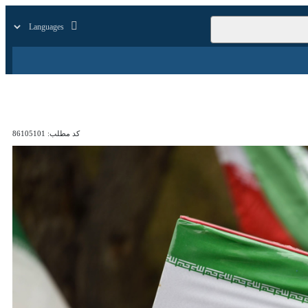
زار
زندگی
سایر
کد مطلب:
86105101