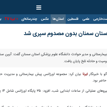
ت‌خارجی
علمی
فلسطین
استان‌ها
عکس
چندرسانه‌ای
ایرنا TV
با