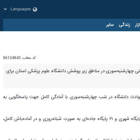
زار
زندگی
سایر
کد مطلب:
86104843