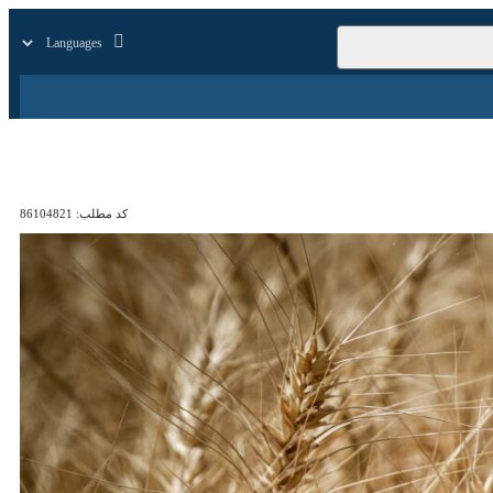
زار
زندگی
سایر
کد مطلب:
86104821