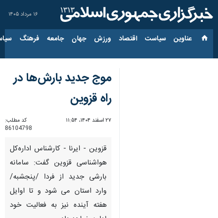
۱۶ مرداد ۱۴۰۵
عناوین‌
سیاست
اقتصاد
ورزش
جهان
جامعه
فرهنگ
سیاس
موج جدید بارش‌ها در
راه قزوین
۲۷ اسفند ۱۴۰۴، ۱۱:۵۴
کد مطلب:
86104798
قزوین - ایرنا - کارشناس اداره‌کل
هواشناسی قزوین گفت: سامانه
بارشی جدید از فردا /پنجشبه/
وارد استان می شود و تا اوایل
هفته آینده نیز به فعالیت خود