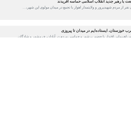
با بصیرت جنوب غرب خوزستان همزمان با سراسر کشور در شب چهارشنبه آخر 
ید امام خامنه‌ای به ندای رهبر خود حضرت آیت الله سید مجتبی خامنه‌ای لبی
در این اجتماع باشکوه که از ساعت ۲۰ و ۳۰ دقیقه سه‌شنبه در میادین اصلی شهرهای آبادان،
وهای مسلح نشان دادند.
زی، ضمن تجدید میثاق با آرمان‌های امام راحل و رهبر شهید، بر تداوم پاسخ‌
جعفر صادق (ع) تا سینما نفت راهپیمایی و در خرمشهر روبه‌روی مسجد جامع ای