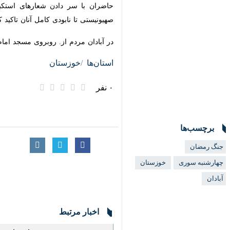
آبادان - ایرنا - مردم و عشایر مؤمن 
چهارشنبه سال نشان دهند.