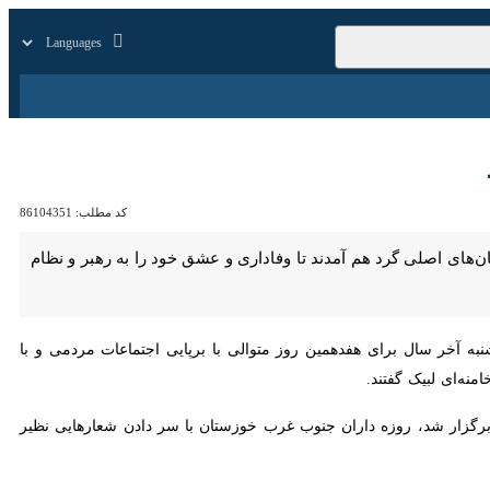
زار
زندگی
سایر
کد مطلب:
86104351