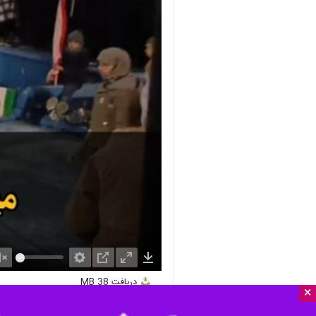
nmute
Settings
PIP
Enter
Download
دریافت
38 MB
fullscreen
×
تبریز - ایرنا - همگام با دیگر شهرها