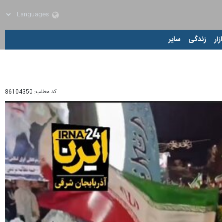
زار
زندگی
سایر
کد مطلب:
86104350