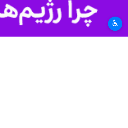
استان‌ها
آذربایجان شرقی
♿︎
۱ نفر
برچسب‌ها
تجمع مردمی
آذربایجان شرقی
تبریز
گزارش چندرسانه ای
تجاوزات رژیم صهیونیستی به
ایران
نظر شما
پروندهٔ خبری
تجاوز رژیم صهیونیستی و آمریکا
به ایران؛ سکوت مدعیان حقوق
بشر