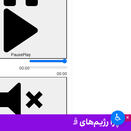
دریافت
4 MB
fullscreen
ورامین - ایرنا - اینجا جنوب‌شرق
تهران، دیار قیام کنندگان ۱۵ خرداد
سال ۴۲ و جهارشنبه آخر سال
است، تنها صدایی که از جای جای
این بخش عظیم استان تهران به
گوش می‌رسد تنها «الله اکبر و
ندای حیدر حیدر» است.
به گزارش خبرنگار
ایرنا
، مردم
شهرستان‌های ورامین، قرچک و پیشوا
در شبی که دشمن آمریکایی - صهیونی
تلاش داشت با بهره‌گیری از پیاده
نظام‌های خود و به بهانه آیین
♿︎
×
چهارشنبه سوزی، شکست خود را در
میدان نبرد با نیروهای جان برکف