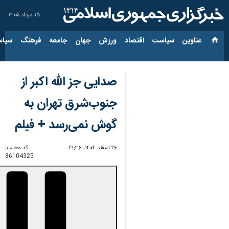
۱۵ مرداد ۱۴۰۵
عناوین‌
سیاست
اقتصاد
ورزش
جهان
جامعه
فرهنگ
سیاس
صدایی جز الله اکبر از
جنوب‌شرق تهران به
گوش نمی‌رسد + فیلم
۲۶ اسفند ۱۴۰۴، ۲۱:۳۶
کد مطلب:
86104325
00:00
0:00
Unmute
Settings
PIP
Enter
Download