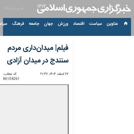
۱۵ مرداد ۱۴۰۵
عناوین‌
سیاست
اقتصاد
ورزش
جهان
جامعه
فرهنگ
سیاس
فیلم| میدان‌داری مردم
سنندج در میدان آزادی
۲۶ اسفند ۱۴۰۴، ۲۱:۳۶
کد مطلب:
86104261