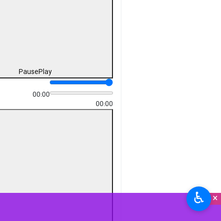
Pause
Play
00:00
00:00
♿︎
×