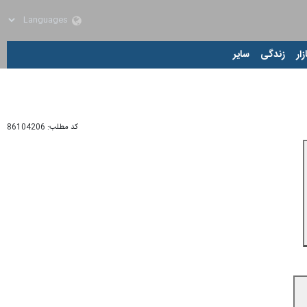
زار
زندگی
سایر
کد مطلب:
86104206