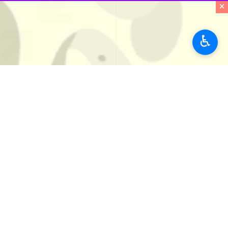
×
♿︎
Unmute
Settings
PIP
Enter
Download
دریافت
15 MB
fullscreen
شیراز - ایرنا - مردم ولایت‌مدار شیر
اسلامی و امام امت را نشان داده بود
پاسخ‌های کوبنده نیروهای مسلح به تج
می‌شود.
استان‌ها
فارس
۲ نفر