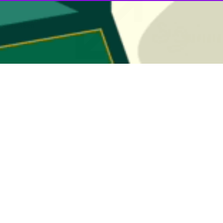
00:00
از که از آغاز جنگ تحمیلی آمریکایی - صهیونی با حضور شبانه در خیابان‌ها 
ند، عصر سه‌شنبه بار دیگر به خیابان‌ آمدند و با سر دادن شعارهای استکبار
اوزگری‌های دشمن آمریکایی - صهیونی تا نابودی کامل آنان تاکید کردند؛ ا