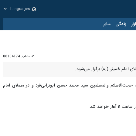
زار
زندگی
سایر
کد مطلب:
86104174