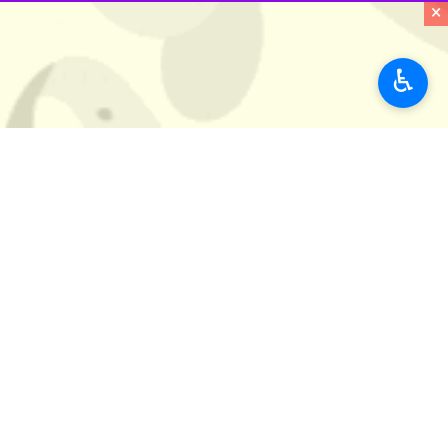
×
♿︎
تهران - ایرنا - نماز جمعه این هفته 
به گزارش ایرنا
خمینی(ره) اقامه می‌شود.
طبق روال درب‌های مصلای امام خمینی (ره) ساعت ۱۰ و ۳۰ دقیقه برای حضور نمازگزاران بازگشایی می‌شود و برنام
سیاست
سایر حوزه‌ها
۰ نفر
برچسب‌ها
سید محمدحسن ابوترابی فرد
نماز جمعه
نماز جمعه تهران