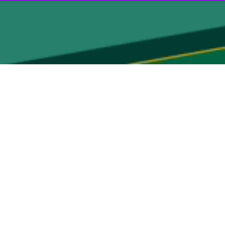
ی امام خمینی(ره) برگزار می‌شود.
از جمعه، نماز عبادی - سیاسی جمعه این هفته تهران ۲۹ اسفندماه ۱۴۰۴ به امامت حجت‌الاسلام والمسلمین سید محمد حسن ابوترابی‌فرد و در مصلای امام