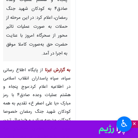
پنجاه و هشتم عملیات وعده
صادق۴ به کودکان شهید جنگ
رمضان، اعلام کرد: در این مرحله از
حملات به صورت عملیات تاثیر
محور از سحرگاه امروز با عنایت
حضرت حق به‌صورت کاملا موفق
به اجرا در آمد.
به گزارش ایرنا
از پایگاه اطلاع رسانی
سپاه، سپاه پاسداران انقلاب اسلامی
در اطلاعیه اعلام کرد:موج پنجاه و
هشتم عملیات وعده صادق۴ با رمز
مبارک «یا علی اصغر ع» تقدیم به همه
کودکان شهید جنگ رمضان خصوصا
کودکان مدرسه میناب و خردسال ترین
♿︎
×
شهید جنگ رمضان «مجتبای سه
روزه»، علیه اهدافی در شمال و مرکز