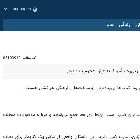
زار
زندگی
سایر
کد مطلب:
86103969