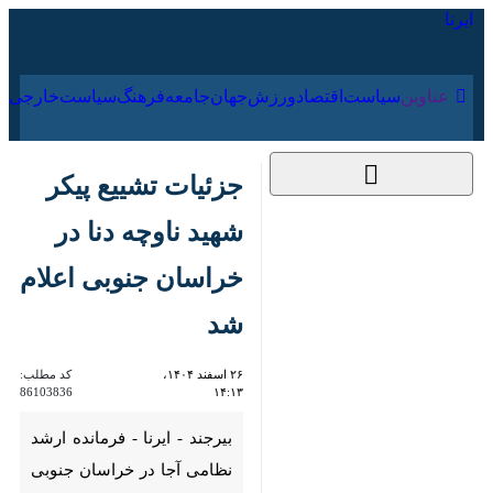
۱۸ مرداد ۱۴۰۵
عناوین‌
سیاست
اقتصاد
ورزش
جهان
جامعه
فرهنگ
سیاست
جزئیات تشییع پیکر
شهید ناوچه دنا در
خراسان جنوبی اعلام
شد
۲۶ اسفند ۱۴۰۴، ۱۴:۱۳
کد مطلب:
86103836