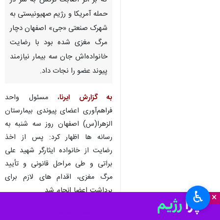
که بر اثر اصابت ترکش به سر در
حمله آمریکا و رژیم صهیونیستی به
شهرک صنعتی «جی» اصفهان دچار
مرگ مغزی شده بود با رضایت
خانواده‌اش جان سه بیمار نیازمند
پیوند عضو را نجات داد.
به گزارش ایرنا
، مسئول واحد
فراهم‌آوری اعضای پیوندی بیمارستان
الزهرا(س) اصفهان روز سه شنبه به
رسانه ها اظهار کرد: پس از اخذ
رضایت از خانواده ایثارگر شهید علی
براتی و طی مراحل قانونی و تأیید
مرگ مغزی، اقدام های لازم برای
برداشت اعضا انجام شد.
♿︎
×
مریم خلیفه سلطانی
افزود: این بیمار