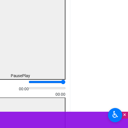
Pause
Play
00:00
00:00
♿︎
×