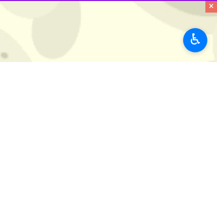
×
و ترخیص کالا در بنادر استان تسهیل و
♿︎
نصرالله کشاورز روز سه‌شنبه در گفت و گو
وی ادامه داد: فرایند ترخیص بخوبی تس
و مشکل بسیاری از بازرگانان در ترخیص 
وی گفت: بدون تردید تسهیل واردات و حل
استان‌ها
بوشهر
۰ نفر
برچسب‌ها