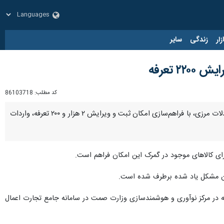
زار
زندگی
سایر
 تعرفه
کد مطلب:
86103718