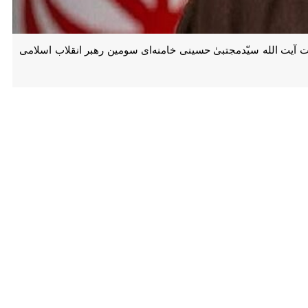
الله سیّدمجتبیٰ حسینی خامنه‌ای سومین رهبر انقلاب اسلامی را تشریح
ست:
 دیگر مصوبات فراوانی ندارد اما مصوبات اندک آن آنچنان راهبردی است که
اجتماعی و فردی ایفا نقش می‌کند.
حساس ایفای نقش کنداین مجلس بن بست شکن است مجلس لحظه‌هاست و به
ملی نیز در سال ۱۳۶۸ در تعیین رهبری حضرت آیت الله امام خامنه‌ای قدس سره و همچنین در سال ۱۴۰۴ در تعیین سومین رهبر انقلاب اسلامی بهترین عملکرد را داشته و آرامش را به