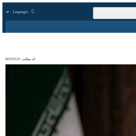
زار
زندگی
سایر
کد مطلب:
86103524