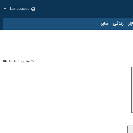
زار
زندگی
سایر
کد مطلب:
86103436